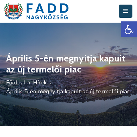
Es
Aktuális
Hírek
Polgármesteri
Hivatal
Április 5-én megnyitja kapuit
az új termelői piac
Fadd
Nagyközség
Főoldal
Hírek
Turisztika
Április 5-én megnyitja kapuit az új termelői piac
Választási
Információk
Események