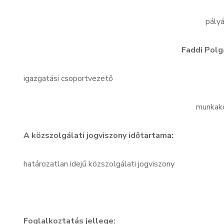
pályá
Faddi Polg
igazgatási csoportvezető
munkakö
A közszolgálati jogviszony időtartama:
határozatlan idejű közszolgálati jogviszony
Foglalkoztatás jellege: