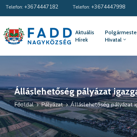
+3674447182
+3674447998
Telefon:
Telefon:
Aktuális
Polgármester
Hírek
Hivatal
Álláslehetőség pályázat igazg
Főoldal
Pályázat
Álláslehetőség pályázat i