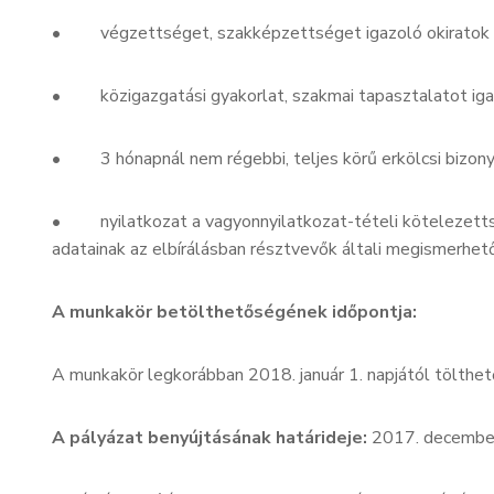
• végzettséget, szakképzettséget igazoló okiratok 
• közigazgatási gyakorlat, szakmai tapasztalatot igaz
• 3 hónapnál nem régebbi, teljes körű erkölcsi bizony
• nyilatkozat a vagyonnyilatkozat-tételi kötelezettsé
adatainak az elbírálásban résztvevők általi megismerhet
A munkakör betölthetőségének időpontja:
A munkakör legkorábban 2018. január 1. napjától tölthet
A pályázat benyújtásának határideje:
2017. decembe