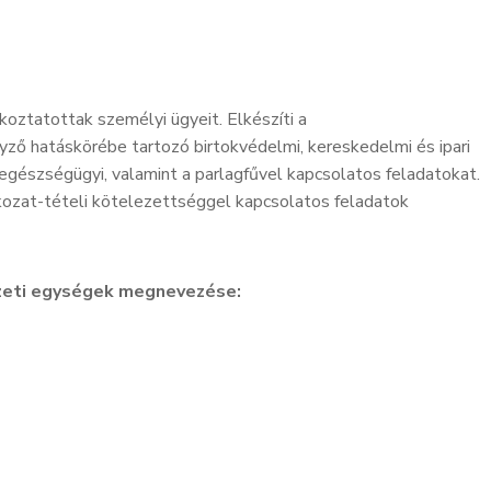
koztatottak személyi ügyeit. Elkészíti a
yző hatáskörébe tartozó birtokvédelmi, kereskedelmi és ipari
 egészségügyi, valamint a parlagfűvel kapcsolatos feladatokat.
kozat-tételi kötelezettséggel kapcsolatos feladatok
ezeti egységek megnevezése: