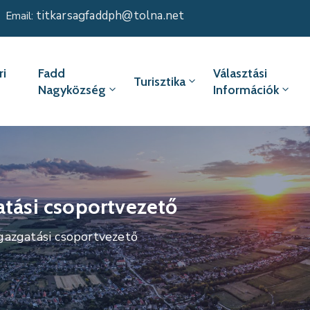
titkarsagfaddph@tolna.net
Email:
i
Fadd
Választási
Turisztika
Nagyközség
Információk
atási csoportvezető
gazgatási csoportvezető