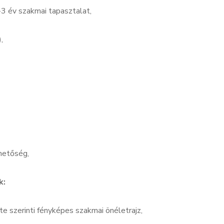
 év szakmai tapasztalat,
,
hetőség,
k:
e szerinti fényképes szakmai önéletrajz,