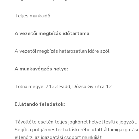
Teljes munkaidő
A vezetői megbízás időtartama:
A vezetői megbízás határozatlan időre szól.
A munkavégzés helye:
Tolna megye, 7133 Fadd, Dózsa Gy. utca 12.
Ellátandó feladatok:
Távolléte esetén teljes jogkörrel helyettesíti a jegyző
Segíti a polgármester hatáskörébe utalt államigazgatási f
ellenőrzi az igazgatási csoport munkáját.