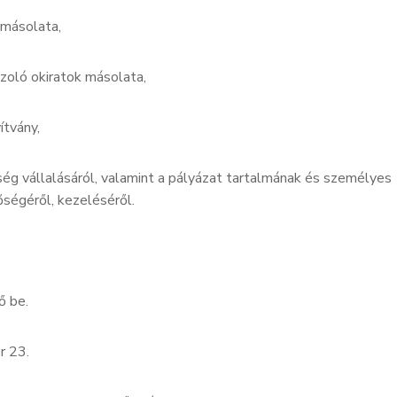
másolata,
oló okiratok másolata,
ítvány,
g vállalásáról, valamint a pályázat tartalmának és személyes
őségéről, kezeléséről.
ő be.
r 23.