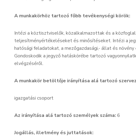
A munkakörhöz tartozó főbb tevékenységi körök:
Intézi a köztisztviselők, közalkalmazottak és a közfoglal
teljesítményértékeléseket és minősítéseket. Intézi a jeg
hatósági feladatokat, a mezőgazdasági,- állat és növény
Gondoskodik a jegyző hatáskörébe tartozó vagyonnyilat
elvégzéséről.
A munkakör betöltője irányítása alá tartozó szerv
igazgatási csoport
Az irányítása alá tartozó személyek száma:
6
Jogállás, illetmény és juttatások: