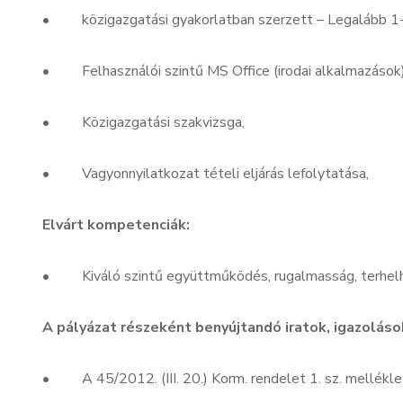
• közigazgatási gyakorlatban szerzett – Legalább 1-3
• Felhasználói szintű MS Office (irodai alkalmazások)
• Közigazgatási szakvizsga,
• Vagyonnyilatkozat tételi eljárás lefolytatása,
Elvárt kompetenciák:
• Kiváló szintű együttműködés, rugalmasság, terhel
A pályázat részeként benyújtandó iratok, igazoláso
• A 45/2012. (III. 20.) Korm. rendelet 1. sz. melléklet