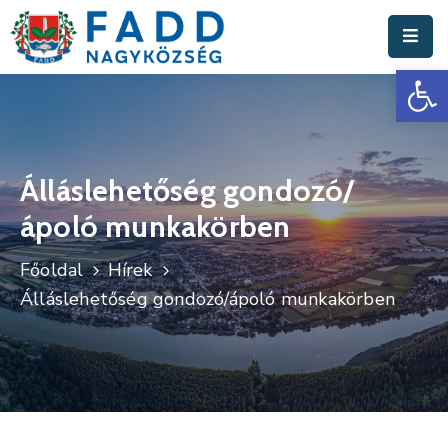
Es
Aktuális
Hírek
Polgármesteri
Hivatal
Álláslehetőség gondozó/
ápoló munkakörben
Fadd
Nagyközség
Főoldal
Hírek
Turisztika
Álláslehetőség gondozó/ápoló munkakörben
Választási
Információk
Események