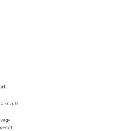
at:
00 között
 vagy
zetőt.