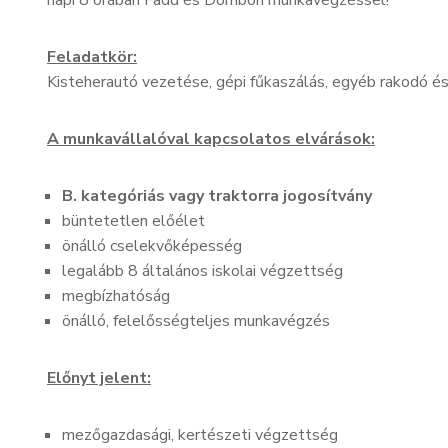
napi 8 órában Fadd és Dombori munkavégzéssel!
Feladatkör:
Kisteherautó vezetése, gépi fűkaszálás, egyéb rakodó é
A munkavállalóval kapcsolatos elvárások:
B. kategóriás vagy traktorra jogosítvány
büntetetlen előélet
önálló cselekvőképesség
legalább 8 általános iskolai végzettség
megbízhatóság
önálló, felelősségteljes munkavégzés
Előnyt jelent:
mezőgazdasági, kertészeti végzettség