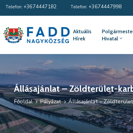
+3674447182
+3674447998
Telefon:
Telefon:
Aktuális
Polgármester
Hírek
Hivatal
Állásajánlat – Zöldterület-ka
Főoldal
Pályázat
Állásajánlat – Zöldterüle