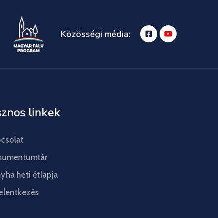
Közösségi média:
znos linkek
csolat
kumentumtár
yha heti étlapja
elentkezés