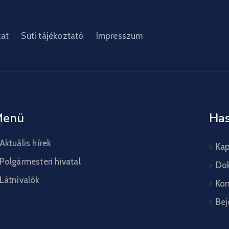
zat
Süti tájékoztató
Impresszum
Menü
Has
Aktuális hírek
Kap
Polgármesteri hivatal
Do
Látnivalók
Kon
Bej