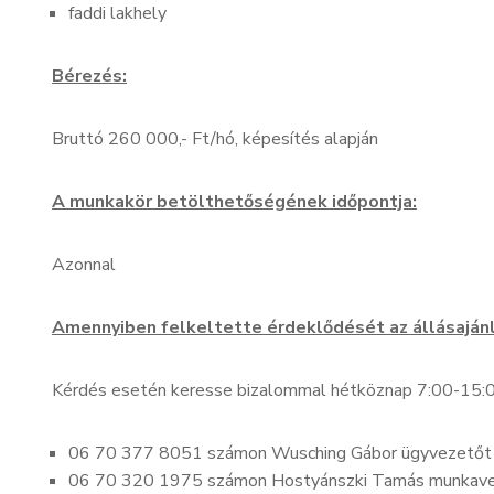
faddi lakhely
Bérezés:
Bruttó 260 000,- Ft/hó, képesítés alapján
A munkakör betölthetőségének időpontja:
Azonnal
Amennyiben felkeltette érdeklődését az állásajánl
Kérdés esetén keresse bizalommal hétköznap 7:00-15:
06 70 377 8051 számon Wusching Gábor ügyvezetőt
06 70 320 1975 számon Hostyánszki Tamás munkave