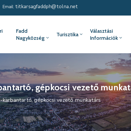
titkarsagfaddph@tolna.net
Email:
i
Fadd
Választási
Turisztika
Nagyközség
Információk
rbantartó, gépkocsi vezető munkat
t-karbantartó, gépkocsi vezető munkatárs