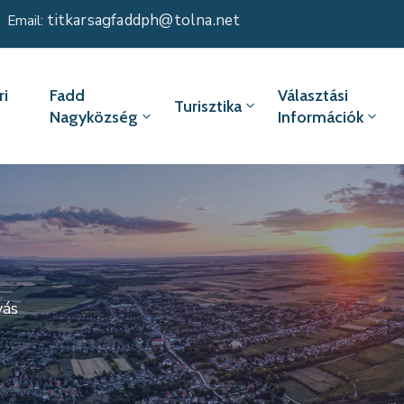
titkarsagfaddph@tolna.net
Email:
i
Fadd
Választási
Turisztika
Nagyközség
Információk
vás