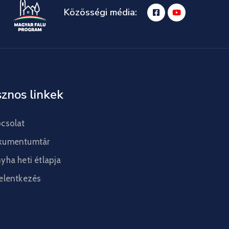
Közösségi média:
znos linkek
csolat
kumentumtár
yha heti étlapja
elentkezés