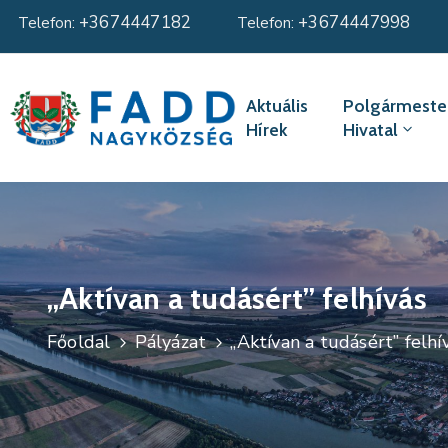
+3674447182
+3674447998
Telefon:
Telefon:
Aktuális
Polgármester
Hírek
Hivatal
„Aktívan a tudásért” felhívás
Főoldal
Pályázat
„Aktívan a tudásért” felhí