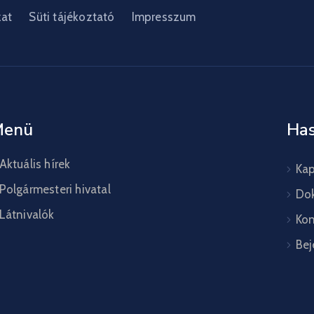
zat
Süti tájékoztató
Impresszum
Menü
Has
Aktuális hírek
Kap
Polgármesteri hivatal
Do
Látnivalók
Kon
Bej