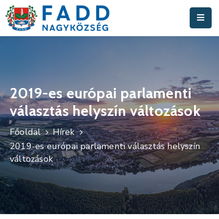
Aktuális
Hírek
Polgármesteri
Hivatal
2019-es európai parlamenti
választás helyszín változások
Fadd
Nagyközség
Főoldal
Hírek
Turisztika
2019-es európai parlamenti választás helyszín
változások
Választási
Információk
Események