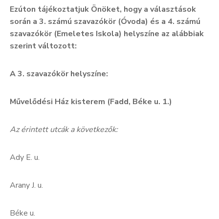
Ezúton tájékoztatjuk Önöket, hogy a választások
során a 3. számú szavazókör (Óvoda) és a 4. számú
szavazókör (Emeletes Iskola) helyszíne az alábbiak
szerint változott:
A 3. szavazókör helyszíne:
Művelődési Ház kisterem (Fadd, Béke u. 1.)
Az érintett utcák a következők:
Ady E. u.
Arany J. u.
Béke u.