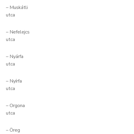
– Muskátli
utc
– Nefelejcs
utc
– Nyárfa
utc
– Nyírfa
utc
– Orgona
utc
– Öreg