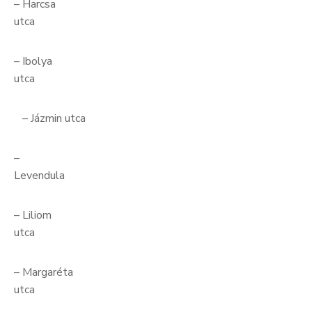
– Harcsa
utca
– Ibolya
utca
– Jázmin utca
–
Leven
– Liliom
utc
– Margaréta
utc