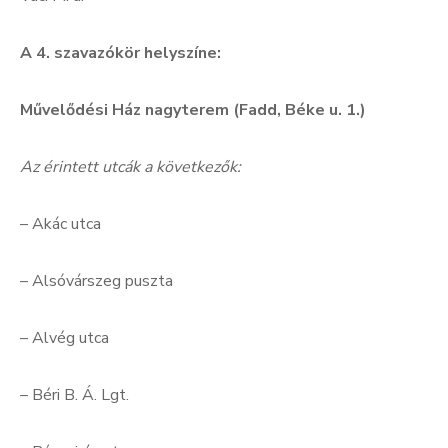
A 4. szavazókör helyszíne:
Művelődési Ház nagyterem (Fadd, Béke u. 1.)
Az érintett utcák a következők:
– Akác utca
– Alsóvárszeg puszta
– Alvég utca
– Béri B. Á. Lgt.