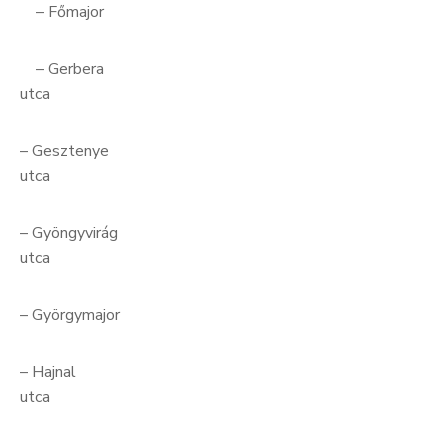
– Főmajor
– Gerbera
utc
– Gesztenye
utc
– Gyöngyvirág
utca
– Györgymajor
– Hajnal
utca