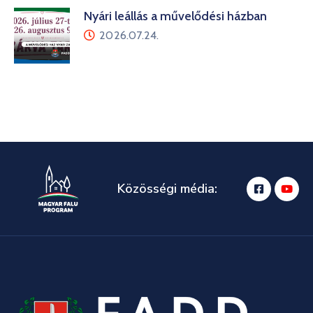
Nyári leállás a művelődési házban
2026.07.24.
Közösségi média: