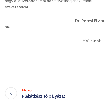
hogy
a Művelődési Házban
szíveskedjenek leadni
szavazataikat.
Dr. Percsi Elvira
sk.
HVI elnök
Előző
Plakátkészítő pályázat